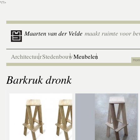
*/?>
Maarten van der Velde
maakt ruimte voor be
Architectuur
Stedenbouw
Meubelen
Hom
Barkruk dronk