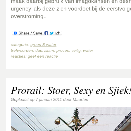
maak daarbij gebruik van imagokansen en desn
urgency’ als deze zich voordoet bij de eerstvol
overstroming..
categorie:
groen & water
trefwoorden:
duurzaam
,
proces
,
veilig
,
water
reacties:
geef een reactie
Prorail: Stoer, Sexy en Sjiek
Geplaatst op
7 januari 2011
door
Maarten