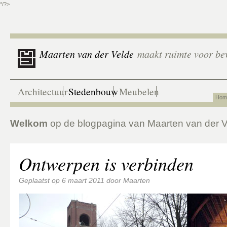
*/?>
Maarten van der Velde
maakt ruimte voor be
Architectuur
Stedenbouw
Meubelen
Hom
Welkom
op de blogpagina van Maarten van der 
Ontwerpen is verbinden
Geplaatst op
6 maart 2011
door
Maarten