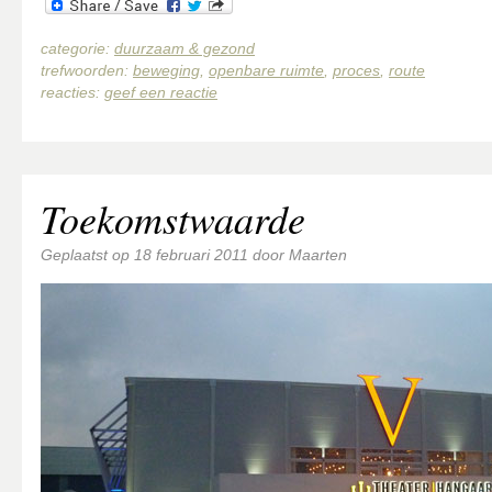
categorie:
duurzaam & gezond
trefwoorden:
beweging
,
openbare ruimte
,
proces
,
route
reacties:
geef een reactie
Toekomstwaarde
Geplaatst op
18 februari 2011
door
Maarten