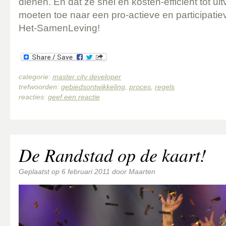
dienen. En dat ze snel en kosten-efficiënt tot u
moeten toe naar een pro-actieve en participati
Het-SamenLeving!
categorie:
master city developer
trefwoorden:
gebiedsontwikkeling
,
proces
,
regels
reacties:
geef een reactie
De Randstad op de kaart!
Geplaatst op
6 februari 2011
door
Maarten