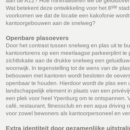
aan de A12? Hoe minimaliseren we de geluidover
ste
Wat betekent deze ontwikkeling voor het 8
stad
voorkomen we dat de locatie een kakofonie wordt 
kantoorgebouwen aan de snelweg?
Openbare plasoevers
Door het contrast tussen snelweg en plas uit te b
kantoortorens op een meerlaagse parkeerplint te p
zichtlokatie aan de drukke snelweg een geluidluw
woonwijk. In tegenstelling tot de wens van de pla
bebouwen met kantoren wordt besloten de oevers 
openbaar te houden. Hierdoor wordt de plas een u
landschappelijk element in plaats van een privévi
een plek voor heel Ypenburg om te ontspannen. 
café, restaurant, fitnessclub en een aqua driving
voor zowel bewoners als kantoorpersoneel en ver
Extra identiteit door gezamenlijke uitstral