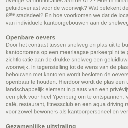
overige kantoorlocaties aan de A12? Hoe minimal
geluidoverlast voor de woonwijk? Wat betekent de
ste
8
stadsdeel? En hoe voorkomen we dat de locat
van individuele kantoorgebouwen aan de snelwe
Openbare oevers
Door het contrast tussen snelweg en plas uit te b
kantoortorens op een meerlaagse parkeerplint te p
zichtlokatie aan de drukke snelweg een geluidluw
woonwijk. In tegenstelling tot de wens van de pla
bebouwen met kantoren wordt besloten de oevers 
openbaar te houden. Hierdoor wordt de plas een u
landschappelijk element in plaats van een privévi
een plek voor heel Ypenburg om te ontspannen. 
café, restaurant, fitnessclub en een aqua driving
voor zowel bewoners als kantoorpersoneel en ver
Gezamenlijke uitstraling