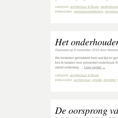
categorie:
architectuur & Bouw
,
stedenbouw 
trefwoorden:
gebiedsontwikkeling
,
hergebru
Het onderhoude
Geplaatst op
6 november 2010
door
Maarte
We besteden gemiddeld heel wat tijd en gel
fors te betalen voor preventief onderhoud, A
uitziet onderweg. …
Lees verder
→
categorie:
architectuur & Bouw
trefwoorden:
architectuur
,
emotie
,
identiteit
,
De oorsprong va