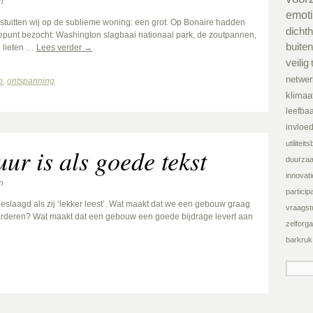
n
emot
stuitten wij op de sublieme woning: een grot. Op Bonaire hadden
dichth
gtepunt bezocht: Washington slagbaai nationaal park, de zoutpannen,
buiten
ij lieten …
Lees verder
→
veilig
netwer
p
,
ontspanning
klimaa
leefba
invloe
utilitei
ur is als goede tekst
duurza
innovati
n
participa
geslaagd als zij ‘lekker leest’. Wat maakt dat we een gebouw graag
vraagst
aarderen? Wat maakt dat een gebouw een goede bijdrage levert aan
zelforga
barkruk