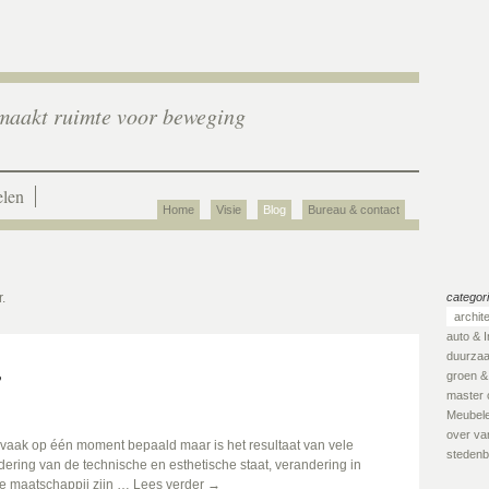
aakt ruimte voor beweging
len
Home
Visie
Blog
Bureau & contact
.
categor
archit
auto & I
duurza
e
groen &
master 
Meubel
over van
aak op één moment bepaald maar is het resultaat van vele
stedenb
ering van de technische en esthetische staat, verandering in
e maatschappij zijn …
Lees verder
→