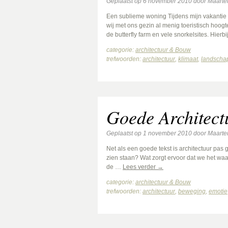
Geplaatst op
6 november 2010
door
Maarte
Een sublieme woning Tijdens mijn vakantie 
wij met ons gezin al menig toeristisch hoo
de butterfly farm en vele snorkelsites. Hierb
categorie:
architectuur & Bouw
trefwoorden:
architectuur
,
klimaat
,
landscha
Goede Architectu
Geplaatst op
1 november 2010
door
Maarte
Net als een goede tekst is architectuur pas 
zien staan? Wat zorgt ervoor dat we het w
de …
Lees verder
→
categorie:
architectuur & Bouw
trefwoorden:
architectuur
,
beweging
,
emotie