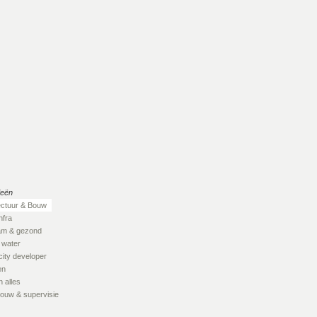
ieën
ectuur & Bouw
nfra
am & gezond
 water
city developer
en
 alles
ouw & supervisie