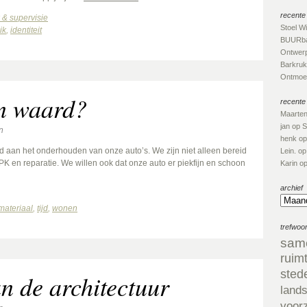
recente 
& supervisie
Stoel W
ik
,
identiteit
BUURba
Ontwerp
Barkruk
Ontmoet
n waard?
recente
Maarte
jan
op
S
n
henk
o
d aan het onderhouden van onze auto’s. We zijn niet alleen bereid
Lein.
o
PK en reparatie. We willen ook dat onze auto er piekfijn en schoon
Karin
o
archief
materiaal
,
tijd
,
wonen
trefwoo
sam
ruim
sted
n de architectuur
land
voor