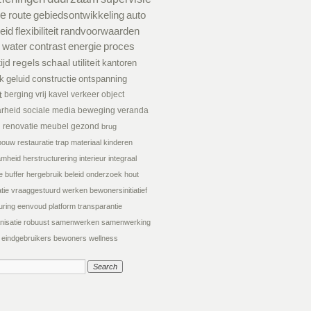
ie
route
gebiedsontwikkeling
auto
eid
flexibiliteit
randvoorwaarden
water
contrast
energie
proces
tijd
regels
schaal
utiliteit
kantoren
k
geluid
constructie
ontspanning
t
berging
vrij kavel
verkeer
object
arheid
sociale media
beweging
veranda
d
renovatie
meubel
gezond
brug
tsbouw
restauratie
trap
materiaal
kinderen
amheid
herstructurering
interieur
integraal
e
buffer
hergebruik
beleid
onderzoek
hout
tie
vraaggestuurd werken
bewonersinitiatief
uring
eenvoud
platform
transparantie
nisatie
robuust
samenwerken
samenwerking
eindgebruikers
bewoners
wellness