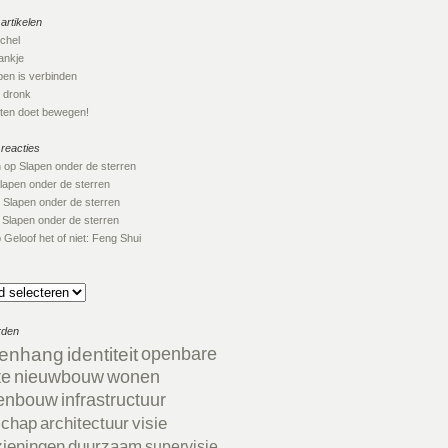
artikelen
ichel
nkje
en is verbinden
 dronk
en doet bewegen!
 reacties
n
op
Slapen onder de sterren
lapen onder de sterren
p
Slapen onder de sterren
p
Slapen onder de sterren
p
Geloof het of niet: Feng Shui
rden
enhang
identiteit
openbare
te
nieuwbouw
wonen
enbouw
infrastructuur
schap
architectuur
visie
zieningen
duurzaam
supervisie