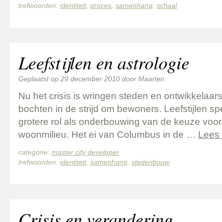
trefwoorden:
identiteit
,
proces
,
samenhang
,
schaal
Leefstijlen en astrologie
Geplaatst op
29 december 2010
door
Maarten
Nu het crisis is wringen steden en ontwikkelaars
bochten in de strijd om bewoners. Leefstijlen sp
grotere rol als onderbouwing van de keuze voo
woonmilieu. Het ei van Columbus in de …
Lees
categorie:
master city developer
trefwoorden:
identiteit
,
samenhang
,
stedenbouw
Crisis en verandering