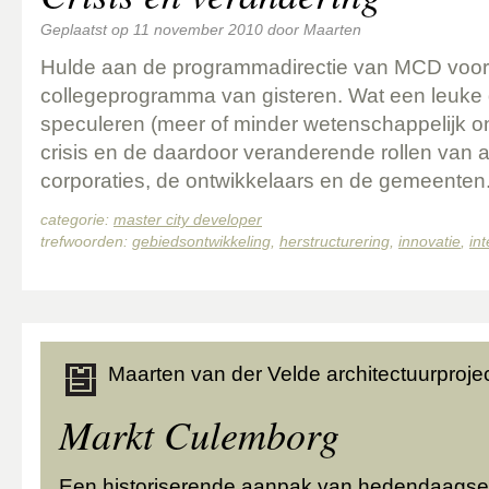
Geplaatst op
11 november 2010
door
Maarten
Hulde aan de programmadirectie van MCD voor
collegeprogramma van gisteren. Wat een leuke
speculeren (meer of minder wetenschappelijk 
crisis en de daardoor veranderende rollen van
corporaties, de ontwikkelaars en de gemeente
categorie:
master city developer
trefwoorden:
gebiedsontwikkeling
,
herstructurering
,
innovatie
,
in
Maarten van der Velde architectuurprojec
Markt Culemborg
Een historiserende aanpak van hedendaagse