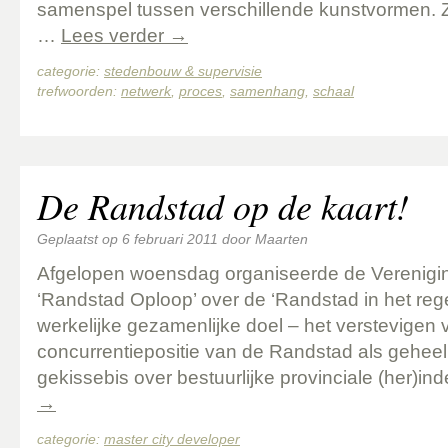
samenspel tussen verschillende kunstvormen. Z
…
Lees verder
→
categorie:
stedenbouw & supervisie
trefwoorden:
netwerk
,
proces
,
samenhang
,
schaal
De Randstad op de kaart!
Geplaatst op
6 februari 2011
door
Maarten
Afgelopen woensdag organiseerde de Verenigi
‘Randstad Oploop’ over de ‘Randstad in het reg
werkelijke gezamenlijke doel – het verstevigen 
concurrentiepositie van de Randstad als geheel 
gekissebis over bestuurlijke provinciale (her)i
→
categorie:
master city developer