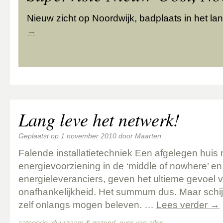
Nieuw zicht op Noordwijk, badplaats in het l
→
Lang leve het netwerk!
Geplaatst op
1 november 2010
door
Maarten
Falende installatietechniek Een afgelegen huis
energievoorziening in de ‘middle of nowhere’ en
energieleveranciers, geven het ultieme gevoel v
onafhankelijkheid. Het summum dus. Maar schijn
zelf onlangs mogen beleven. …
Lees verder
→
categorie:
duurzaam & gezond
,
over van alles