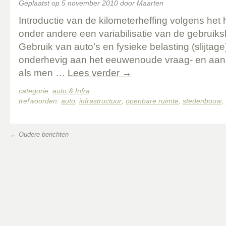
Geplaatst op
5 november 2010
door
Maarten
Introductie van de kilometerheffing volgens het 
onder andere een variabilisatie van de gebruiks
Gebruik van auto’s en fysieke belasting (slijta
onderhevig aan het eeuwenoude vraag- en aanb
als men …
Lees verder
→
categorie:
auto & Infra
trefwoorden:
auto
,
infrastructuur
,
openbare ruimte
,
stedenbouw
,
←
Oudere berichten