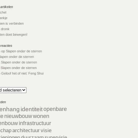
artikelen
ichel
nkje
en is verbinden
 dronk
en doet bewegen!
 reacties
n
op
Slapen onder de sterren
lapen onder de sterren
p
Slapen onder de sterren
p
Slapen onder de sterren
p
Geloof het of niet: Feng Shui
rden
enhang
identiteit
openbare
te
nieuwbouw
wonen
enbouw
infrastructuur
schap
architectuur
visie
zieningen
duurzaam
supervisie