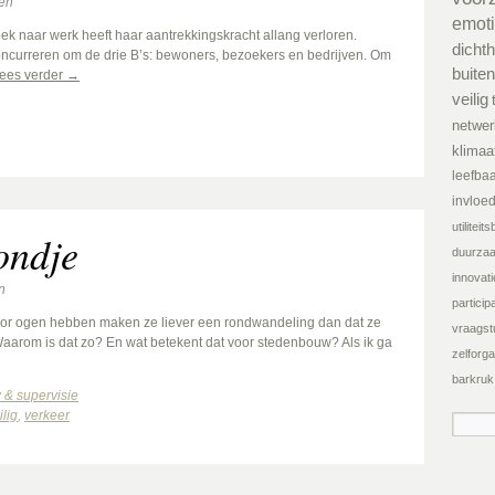
en
emot
 naar werk heeft haar aantrekkingskracht allang verloren.
dichth
concurreren om de drie B’s: bewoners, bezoekers en bedrijven. Om
buiten
ees verder
→
veilig
netwer
klimaa
leefba
invloe
utilitei
ondje
duurza
innovati
n
participa
or ogen hebben maken ze liever een rondwandeling dan dat ze
vraagst
Waarom is dat zo? En wat betekent dat voor stedenbouw? Als ik ga
zelforga
barkruk
& supervisie
ilig
,
verkeer