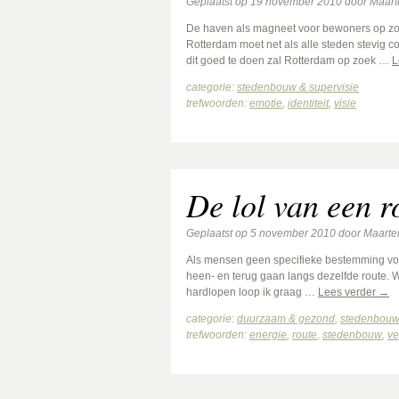
Geplaatst op
19 november 2010
door
Maart
De haven als magneet voor bewoners op zoek
Rotterdam moet net als alle steden stevig 
dit goed te doen zal Rotterdam op zoek …
L
categorie:
stedenbouw & supervisie
trefwoorden:
emotie
,
identiteit
,
visie
De lol van een r
Geplaatst op
5 november 2010
door
Maarte
Als mensen geen specifieke bestemming vo
heen- en terug gaan langs dezelfde route. 
hardlopen loop ik graag …
Lees verder
→
categorie:
duurzaam & gezond
,
stedenbouw 
trefwoorden:
energie
,
route
,
stedenbouw
,
ve