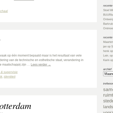
recente 
Stoel W
schaal
BUURba
Ontwerp
Barkruk
Ontmoet
e
recente
Maarte
jan
op
S
henk
o
aak op één moment bepaald maar is het resultaat van vele
Lein.
o
ering van de technische en esthetische staat, verandering in
Karin
o
e maatschappij zijn …
Lees verder
→
archief
& supervisie
ik
,
identiteit
trefwoo
sam
ruim
sted
otterdam
land
voor