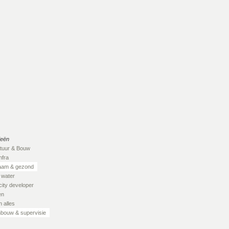
ieën
ctuur & Bouw
nfra
aam & gezond
 water
city developer
en
 alles
bouw & supervisie