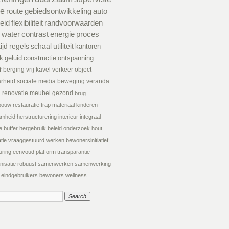
ie
route
gebiedsontwikkeling
auto
eid
flexibiliteit
randvoorwaarden
water
contrast
energie
proces
tijd
regels
schaal
utiliteit
kantoren
k
geluid
constructie
ontspanning
t
berging
vrij kavel
verkeer
object
arheid
sociale media
beweging
veranda
d
renovatie
meubel
gezond
brug
tsbouw
restauratie
trap
materiaal
kinderen
amheid
herstructurering
interieur
integraal
e
buffer
hergebruik
beleid
onderzoek
hout
tie
vraaggestuurd werken
bewonersinitiatief
uring
eenvoud
platform
transparantie
nisatie
robuust
samenwerken
samenwerking
eindgebruikers
bewoners
wellness