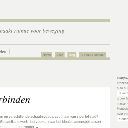
aakt ruimte voor beweging
len
Home
Visie
Blog
Bureau & contact
categor
archite
auto & I
duurz
rbinden
groen &
master 
Meubel
over van
n op verschillende schaalniveaus, zeg maar van stoel tot stad?
steden
t ‘Gesamtkunstwerk’, het zoeken naar het ideale samenspel tussen
 voor de …
Lees verder
→