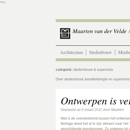
*/?>
Maarten van der Velde
m
Architectuur
Stedenbouw
Meube
categorie:
stedenbouw & supervisie
Over stedenbouw, kwaliteitsregie en supervisie
Ontwerpen is ve
Geplaatst op
6 maart 2011
door
Maarten
Wat is de overeenkomst tussen het ontwerpe
Berlage deed het al in zijn streven naar he
verschillende kunstvormen. Zo ontwierp hij