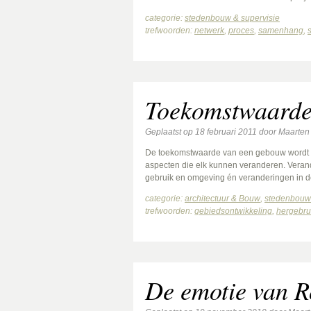
categorie:
stedenbouw & supervisie
trefwoorden:
netwerk
,
proces
,
samenhang
,
Toekomstwaard
Geplaatst op
18 februari 2011
door
Maarten
De toekomstwaarde van een gebouw wordt v
aspecten die elk kunnen veranderen. Verand
gebruik en omgeving én veranderingen in d
categorie:
architectuur & Bouw
,
stedenbouw 
trefwoorden:
gebiedsontwikkeling
,
hergebru
De emotie van R