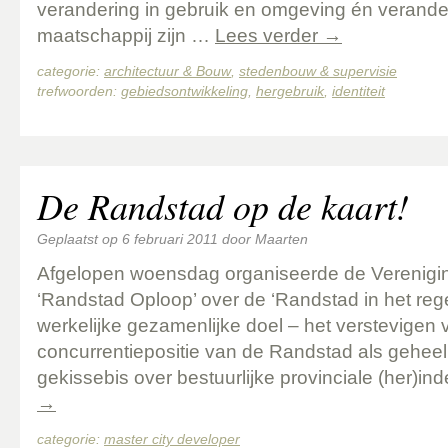
verandering in gebruik en omgeving én verande
maatschappij zijn …
Lees verder
→
categorie:
architectuur & Bouw
,
stedenbouw & supervisie
trefwoorden:
gebiedsontwikkeling
,
hergebruik
,
identiteit
De Randstad op de kaart!
Geplaatst op
6 februari 2011
door
Maarten
Afgelopen woensdag organiseerde de Verenigi
‘Randstad Oploop’ over de ‘Randstad in het reg
werkelijke gezamenlijke doel – het verstevigen 
concurrentiepositie van de Randstad als geheel 
gekissebis over bestuurlijke provinciale (her)i
→
categorie:
master city developer