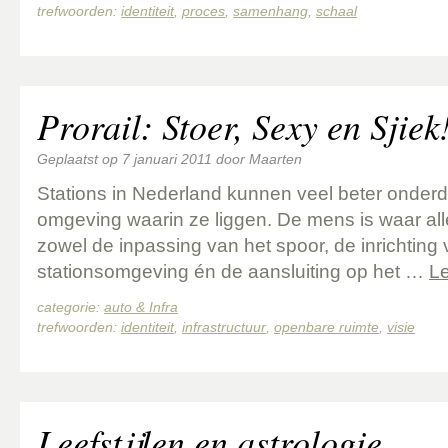
trefwoorden:
identiteit
,
proces
,
samenhang
,
schaal
Prorail: Stoer, Sexy en Sjiek
Geplaatst op
7 januari 2011
door
Maarten
Stations in Nederland kunnen veel beter onder
omgeving waarin ze liggen. De mens is waar all
zowel de inpassing van het spoor, de inrichting 
stationsomgeving én de aansluiting op het …
L
categorie:
auto & Infra
trefwoorden:
identiteit
,
infrastructuur
,
openbare ruimte
,
visie
Leefstijlen en astrologie