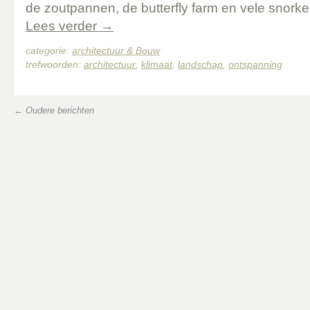
de zoutpannen, de butterfly farm en vele snorkels
Lees verder
→
categorie:
architectuur & Bouw
trefwoorden:
architectuur
,
klimaat
,
landschap
,
ontspanning
←
Oudere berichten