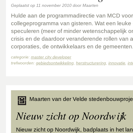
Geplaatst op
11 november 2010
door
Maarten
Hulde aan de programmadirectie van MCD voor
collegeprogramma van gisteren. Wat een leuke
speculeren (meer of minder wetenschappelijk 
crisis en de daardoor veranderende rollen van
corporaties, de ontwikkelaars en de gemeente
categorie:
master city developer
trefwoorden:
gebiedsontwikkeling
,
herstructurering
,
innovatie
,
in
Maarten van der Velde stedenbouwproje
Nieuw zicht op Noordwijk
Nieuw zicht op Noordwijk, badplaats in het l