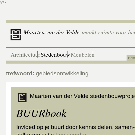
*/?>
Maarten van der Velde
maakt ruimte voor be
Architectuur
Stedenbouw
Meubelen
Hom
trefwoord:
gebiedsontwikkeling
Maarten van der Velde stedenbouwproje
BUURbook
Invloed op je buurt door kennis delen, samen
zelforganisatie
Lees verder
→