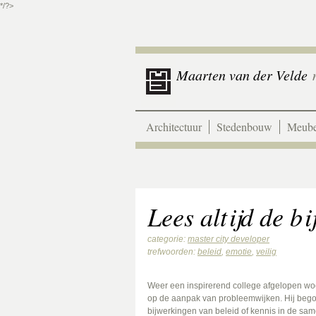
*/?>
Maarten van der Velde
m
Architectuur
Stedenbouw
Meube
Lees altijd de bij
categorie:
master city developer
trefwoorden:
beleid
,
emotie
,
veilig
Weer een inspirerend college afgelopen wo
op de aanpak van probleemwijken. Hij bego
bijwerkingen van beleid of kennis in de same