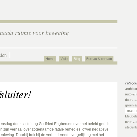
aakt ruimte voor beweging
len
Home
Visie
Blog
Bureau & contact
categor
sluiter!
archite
auto & I
duurza
groen &
master
Meubel
over van
ensdag door socioloog Godfried Engbersen over het beleid gericht
stedenb
n zijn verhaal over zogenaamde fatale remedies, ofwel negatieve
nleving. Daarbij trok hij de verhelderende vergelijking met het