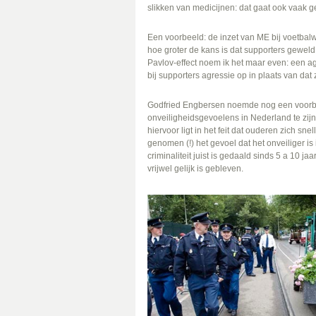
slikken van medicijnen: dat gaat ook vaak 
Een voorbeeld: de inzet van ME bij voetbalw
hoe groter de kans is dat supporters gewel
Pavlov-effect noem ik het maar even: een a
bij supporters agressie op in plaats van dat 
Godfried Engbersen noemde nog een voorbee
onveiligheidsgevoelens in Nederland te zij
hiervoor ligt in het feit dat ouderen zich 
genomen (!) het gevoel dat het onveiliger is i
criminaliteit juist is gedaald sinds 5 a 10 ja
vrijwel gelijk is gebleven.