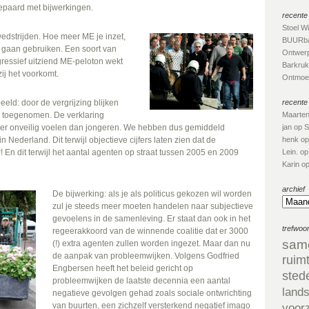
gepaard met bijwerkingen.
recente 
Stoel W
edstrijden. Hoe meer ME je inzet,
BUURba
d gaan gebruiken. Een soort van
Ontwerp
gressief uitziend ME-peloton wekt
Barkruk
zij het voorkomt.
Ontmoet
ld: door de vergrijzing blijken
recente
n toegenomen. De verklaring
Maarte
sneller onveilig voelen dan jongeren. We hebben dus gemiddeld
jan
op
S
n Nederland. Dit terwijl objectieve cijfers laten zien dat de
henk
o
ar! En dit terwijl het aantal agenten op straat tussen 2005 en 2009
Lein.
o
Karin
o
archief
De bijwerking: als je als politicus gekozen wil worden
zul je steeds meer moeten handelen naar subjectieve
gevoelens in de samenleving. Er staat dan ook in het
trefwoo
regeerakkoord van de winnende coalitie dat er 3000
sam
(!) extra agenten zullen worden ingezet. Maar dan nu
de aanpak van probleemwijken. Volgens Godfried
ruim
Engbersen heeft het beleid gericht op
sted
probleemwijken de laatste decennia een aantal
land
negatieve gevolgen gehad zoals sociale ontwrichting
van buurten, een zichzelf versterkend negatief imago
voor