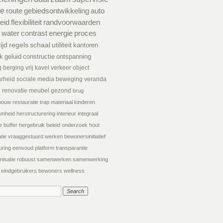
ie
route
gebiedsontwikkeling
auto
eid
flexibiliteit
randvoorwaarden
water
contrast
energie
proces
tijd
regels
schaal
utiliteit
kantoren
k
geluid
constructie
ontspanning
t
berging
vrij kavel
verkeer
object
arheid
sociale media
beweging
veranda
d
renovatie
meubel
gezond
brug
tsbouw
restauratie
trap
materiaal
kinderen
amheid
herstructurering
interieur
integraal
e
buffer
hergebruik
beleid
onderzoek
hout
tie
vraaggestuurd werken
bewonersinitiatief
uring
eenvoud
platform
transparantie
nisatie
robuust
samenwerken
samenwerking
eindgebruikers
bewoners
wellness