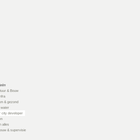
ieën
ctuur & Bouw
nfra
am & gezond
 water
 city developer
en
 alles
ouw & supervisie