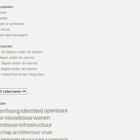
artikelen
ichel
nkje
en is verbinden
 dronk
en doet bewegen!
 reacties
n
op
Slapen onder de sterren
lapen onder de sterren
p
Slapen onder de sterren
p
Slapen onder de sterren
p
Geloof het of niet: Feng Shui
rden
enhang
identiteit
openbare
te
nieuwbouw
wonen
enbouw
infrastructuur
schap
architectuur
visie
zieningen
duurzaam
supervisie