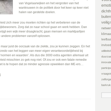
van Vogelaarwijken en het vergroten van het
emot
wantrouwen in de politiek door het keer op keer niet
dichth
halen van gestelde doelen.
buiten
veilig
leid zich meer zou moeten richten op het verbeteren van de
ijkbewoners. Zorg dat ze naar school gaan en werk hebben. Dan
netwer
krijgt een wijk meer draagkracht, gaan mensen en marktpartijen
klimaa
de andere problemen vanzelf oplossen.
leefba
invloe
lgen maar juist de oorzaak van de ziekte, zou je kunnen zeggen. En het
scredo van het leggen van meer eigen verantwoordelijkheid bij
utilitei
 ‘normen en waarden’. Als dus die 3000 extra agenten allemaal uit
duurza
eid misschien zo gek nog niet. Of zou er ook een fatale remedie
innovati
 Het is te hopen dat ze minder agressie opwekken dan ME-ers…
participa
vraagst
S
zelforga
barkruk