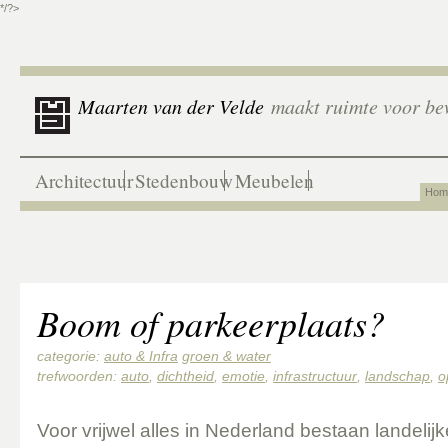
*/?>
Maarten van der Velde
maakt ruimte voor be
Architectuur
Stedenbouw
Meubelen
Hom
Boom of parkeerplaats?
categorie:
auto & Infra
groen & water
trefwoorden:
auto
,
dichtheid
,
emotie
,
infrastructuur
,
landschap
,
o
Voor vrijwel alles in Nederland bestaan landelij