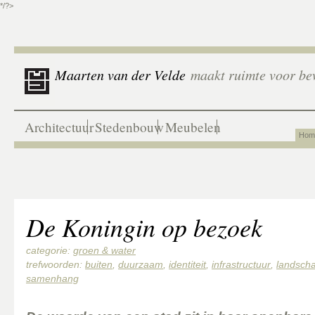
*/?>
Maarten van der Velde
maakt ruimte voor be
Architectuur
Stedenbouw
Meubelen
Hom
De Koningin op bezoek
categorie:
groen & water
trefwoorden:
buiten
,
duurzaam
,
identiteit
,
infrastructuur
,
landsch
samenhang