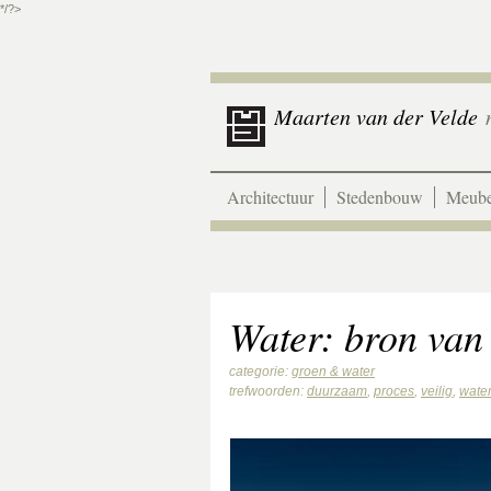
*/?>
Maarten van der Velde
m
Architectuur
Stedenbouw
Meube
Water: bron van
categorie:
groen & water
trefwoorden:
duurzaam
,
proces
,
veilig
,
wate