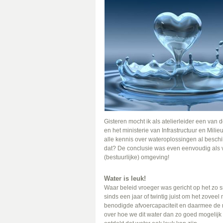
Gisteren mocht ik als atelierleider een va
en het ministerie van Infrastructuur en Mil
alle kennis over wateroplossingen al besch
dat? De conclusie was even eenvoudig als v
(bestuurlijke) omgeving!
Water is leuk!
Waar beleid vroeger was gericht op het zo s
sinds een jaar of twintig juist om het zovee
benodigde afvoercapaciteit en daarmee de r
over hoe we dit water dan zo goed mogelijk