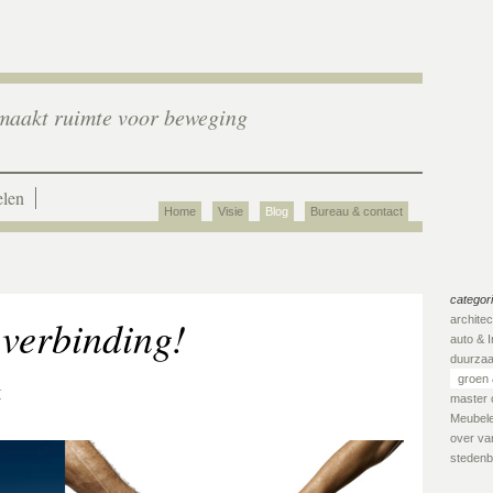
aakt ruimte voor beweging
len
Home
Visie
Blog
Bureau & contact
categor
 verbinding!
archite
auto & I
duurza
groen 
r
master 
Meubel
over van
stedenb