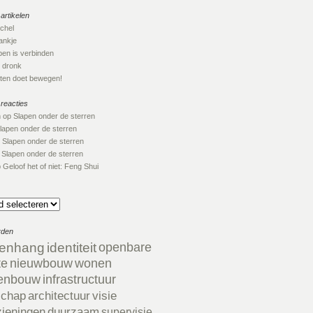
artikelen
ichel
nkje
en is verbinden
 dronk
en doet bewegen!
 reacties
n
op
Slapen onder de sterren
lapen onder de sterren
p
Slapen onder de sterren
p
Slapen onder de sterren
p
Geloof het of niet: Feng Shui
rden
enhang
identiteit
openbare
te
nieuwbouw
wonen
enbouw
infrastructuur
schap
architectuur
visie
zieningen
duurzaam
supervisie