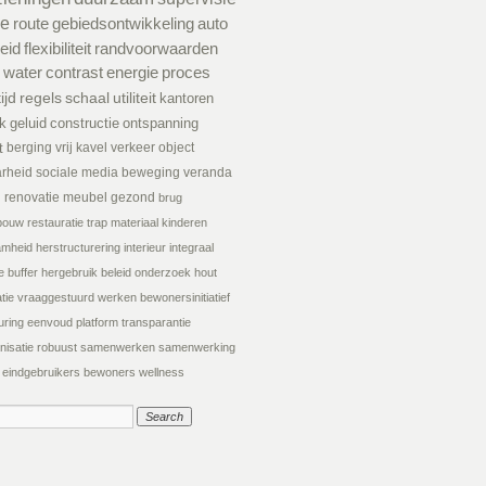
ie
route
gebiedsontwikkeling
auto
eid
flexibiliteit
randvoorwaarden
water
contrast
energie
proces
tijd
regels
schaal
utiliteit
kantoren
k
geluid
constructie
ontspanning
t
berging
vrij kavel
verkeer
object
arheid
sociale media
beweging
veranda
d
renovatie
meubel
gezond
brug
tsbouw
restauratie
trap
materiaal
kinderen
amheid
herstructurering
interieur
integraal
e
buffer
hergebruik
beleid
onderzoek
hout
tie
vraaggestuurd werken
bewonersinitiatief
uring
eenvoud
platform
transparantie
nisatie
robuust
samenwerken
samenwerking
eindgebruikers
bewoners
wellness