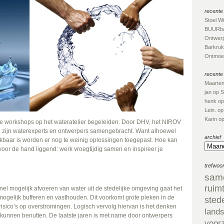
recente 
Stoel W
BUURba
Ontwerp
Barkruk
Ontmoet
recente
Maarte
jan
op
S
henk
o
Lein.
o
Karin
o
n de workshops op het wateratelier begeleiden. Door DHV, het NIROV
ieu zijn waterexperts en ontwerpers samengebracht. Want alhoewel
archief
ikbaar is worden er nog te weinig oplossingen toegepast. Hoe kan
oor de hand liggend: werk vroegtijdig samen en inspireer je
trefwoo
sam
ruim
nel mogelijk afvoeren van water uit de stedelijke omgeving gaat het
l mogelijk bufferen en vasthouden. Dit voorkomt grote pieken in de
sted
isico’s op overstromingen. Logisch vervolg hiervan is het denken
land
 kunnen benutten. De laatste jaren is met name door ontwerpers
voor