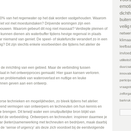
emot
dichth
t 90% van het regenwater op het dak worden vastgehouden. Waarom
buiten
iet vol met moestuindaken? Drijvende woningen zijn een
veilig
e bouwen. Waarom gebeurt dit nog niet massaal? Verdiepte pleinen of
netwer
e kunnen dienen als waterbuffer tijdens hevige regenval in plaats
niemand van geniet. De speel- of skatefunctie verandert zo in een
klimaa
? Dit zijn slechts enkele voorbeelden die tijdens het atelier de
leefba
invloe
utilitei
duurza
de inrichting van een gebied. Maar de verbinding tussen
laat in het ontwerpproces gemaakt. Hier gaan kansen verloren.
innovati
an problematiek van wateroverlast en nuttige en leuke
participa
unnen geven aan een ontwerp.
vraagst
zelforga
barkruk
rse technieken en mogelijkheden, zo bleek tijdens het atelier.
erend vermogen van ontwerpers en techneuten om hun kennis en
brengen. Dit terwijl water een onuitputtelijke bron blijkt van
t tot de verbeelding. Ontwerpers en techneuten: inspireer daarmee je
naar (keten)samenwerking met techneuten en bedrijven, maak daarbij
 ‘sense of urgency’ als deze zich voordoet bij de eerstvolgende