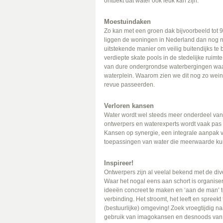
ontdekt dat water ook leuk kan zijn.
Moestuindaken
Zo kan met een groen dak bijvoorbeeld to
liggen de woningen in Nederland dan nog n
uitstekende manier om veilig buitendijks t
verdiepte skate pools in de stedelijke ruimt
van dure ondergrondse waterbergingen waar 
waterplein. Waarom zien we dit nog zo weinig
revue passeerden.
Verloren kansen
Water wordt wel steeds meer onderdeel van 
ontwerpers en waterexperts wordt vaak pas 
Kansen op synergie, een integrale aanpak v
toepassingen van water die meerwaarde k
Inspireer!
Ontwerpers zijn al veelal bekend met de dive
Waar het nogal eens aan schort is organis
ideeën concreet te maken en ‘aan de man’ te 
verbinding. Het stroomt, het leeft en spreek
(bestuurlijke) omgeving! Zoek vroegtijdig 
gebruik van imagokansen en desnoods van de