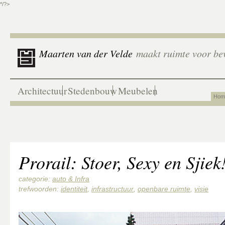
*/?>
Maarten van der Velde
maakt ruimte voor be
Architectuur
Stedenbouw
Meubelen
Hom
Prorail: Stoer, Sexy en Sjiek
categorie:
auto & Infra
trefwoorden:
identiteit
,
infrastructuur
,
openbare ruimte
,
visie